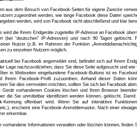
en aus dem Besuch von Facebook-Seiten für eigene Zwecke verwen
Nutzern zugeordnet werden, wie lange Facebook diese Daten speic
gegeben werden, wird von Facebook nicht abschließend und klar benan
te wird die Ihrem Endgeräte zugeteilte IP-Adresse an Facebook über
rt (bei "deutschen" IP-Adressen) und nach 90 Tagen gelöscht. 
seiner Nutzer (z.B. im Rahmen der Funktion „Anmeldebenachrichtig
en zu einzelnen Nutzern möglich.
aktuell bei Facebook angemeldet sind, befindet sich auf Ihrem Endg
r Lage nachzuvollziehen, dass Sie diese Seite aufgesucht und wie S
 Über in Webseiten eingebundene Facebook-Buttons ist es Faceboo
d Ihrem Facebook-Profil zuzuordnen. Anhand dieser Daten kön
nn Sie dies vermeiden möchten, sollten Sie sich bei Facebook abm
rem Gerät vorhandenen Cookies löschen und Ihren Browser beende
r die Sie unmittelbar identifiziert werden können, gelöscht. Dam
Kennung offenbart wird. Wenn Sie auf interaktive Funktionen 
 etc.), erscheint eine Facebook-Anmeldemaske. Nach einer etwaig
zer erkennbar.
ie vorhandene Informationen verwalten oder löschen können, finden 