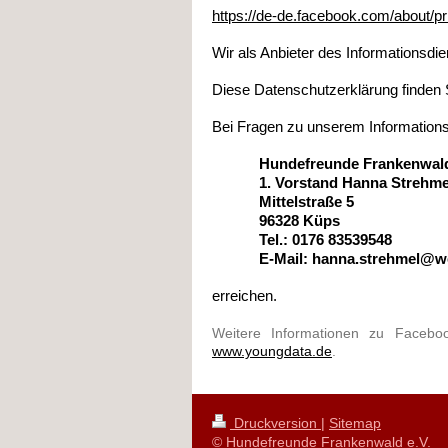
https://de-de.facebook.com/about/p
Wir als Anbieter des Informationsdi
Diese Datenschutzerklärung finden 
Bei Fragen zu unserem Information
Hundefreunde Frankenwald
1. Vorstand Hanna Strehme
Mittelstraße 5
96328 Küps
Tel.: 0176 83539548
E-Mail: hanna.strehmel@w
erreichen.
Weitere Informationen zu Facebo
www.youngdata.de
.
Druckversion
|
Sitemap
© Hundefreunde Frankenwald e.V.